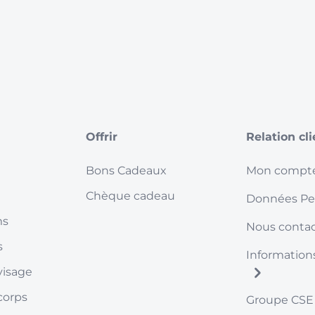
Offrir
Relation cl
Bons Cadeaux
Mon compt
Chèque cadeau
Données Pe
ms
Nous contac
s
Information
visage
corps
Groupe CSE