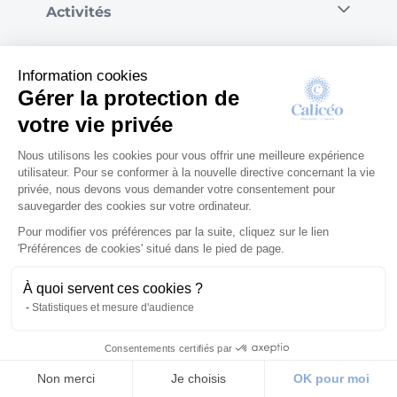
Activités
Information cookies
Offrir
Gérer la protection de
votre vie privée
Nous utilisons les cookies pour vous offrir une meilleure expérience
Relation clientèle
utilisateur. Pour se conformer à la nouvelle directive concernant la vie
privée, nous devons vous demander votre consentement pour
sauvegarder des cookies sur votre ordinateur.
Pour modifier vos préférences par la suite, cliquez sur le lien
Notre entreprise
'Préférences de cookies' situé dans le pied de page.
À quoi servent ces cookies ?
Statistiques et mesure d'audience
Consentements certifiés par
© Calicéo 2026
|
Mentions légales
|
Confidentialité et RGPD
|
Conditions générales
Non merci
Je choisis
OK pour moi
Villes
Boutique
Cadeau
Panier
de vente
|
Gérer les cookies